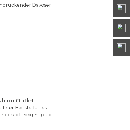
indruckender Davoser
hion Outlet
uf der Baustelle des
andquart einiges getan.