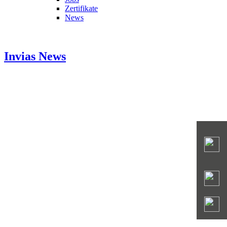
Zertifikate
News
Invias
News