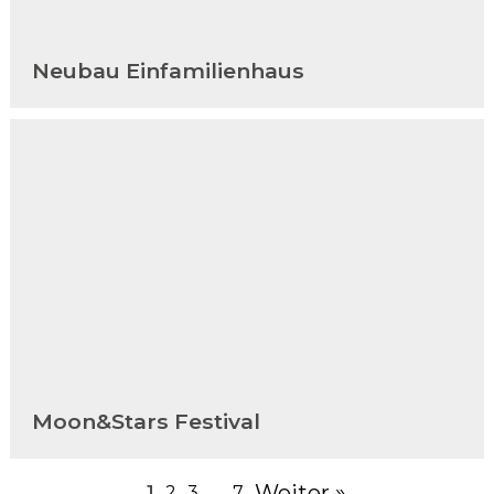
Neubau Einfamilienhaus
Moon&Stars Festival
Weiter »
1
2
3
…
7