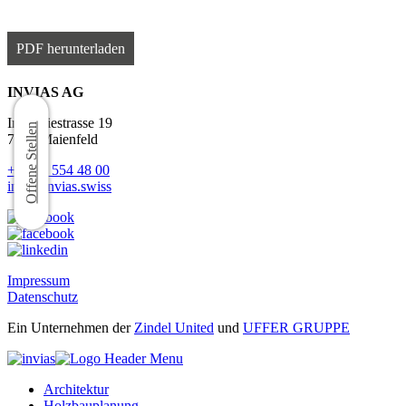
PDF herunterladen
INVIAS AG
Industriestrasse 19
Offene Stellen
7304 Maienfeld
+41 81 554 48 00
info@invias.swiss
Impressum
Datenschutz
Ein Unternehmen der
Zindel United
und
UFFER GRUPPE
Architektur
Holzbauplanung