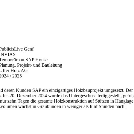
PublicisLive Genf
INVIAS
Temporärbau SAP House
Planung, Projekt- und Bauleitung
Uffer Holz AG
2024 / 2025
nd deren Kunden SAP ein einzigartiges Holzbauprojekt umgesetzt. De
is 20. Dezember 2024 wurde das Untergeschoss fertiggestellt, gefolgt
 nur zehn Tagen die gesamte Holzkonstruktion auf Stützen in Hanglage
zvolumen wächst in Graubünden in weniger als fünf Stunden nach.