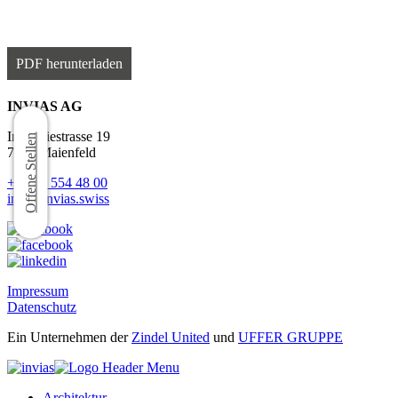
PDF herunterladen
INVIAS AG
Industriestrasse 19
Offene Stellen
7304 Maienfeld
+41 81 554 48 00
info@invias.swiss
Impressum
Datenschutz
Ein Unternehmen der
Zindel United
und
UFFER GRUPPE
Architektur