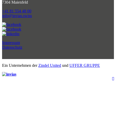
7304 Maienfeld
+41 81 554 48 00
info@invias.swiss
Impressum
Datenschutz
Ein Unternehmen der
Zindel United
und
UFFER GRUPPE