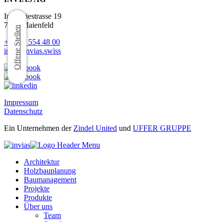
Industriestrasse 19
7304 Maienfeld
Offene Stellen
+41 81 554 48 00
info@invias.swiss
Impressum
Datenschutz
Ein Unternehmen der
Zindel United
und
UFFER GRUPPE
Architektur
Holzbauplanung
Baumanagement
Projekte
Produkte
Über uns
Team