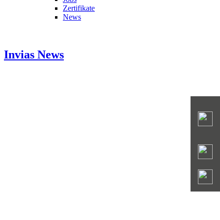
Zertifikate
News
Invias
News