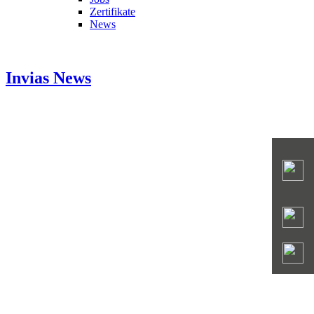
Zertifikate
News
Invias
News