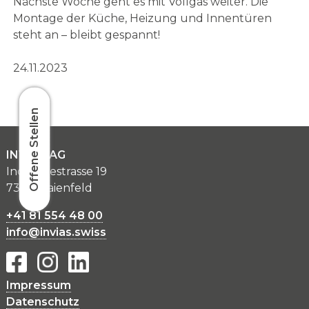
Nächste Woche geht es mit Vollgas weiter. Die
Montage der Küche, Heizung und Innentüren
steht an – bleibt gespannt!
24.11.2023
Offene Stellen
INVIAS AG
Industriestrasse 19
7304 Maienfeld
+41 81 554 48 00
info@invias.swiss
Impressum
Datenschutz