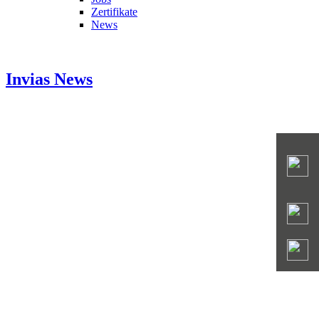
Zertifikate
News
Invias
News