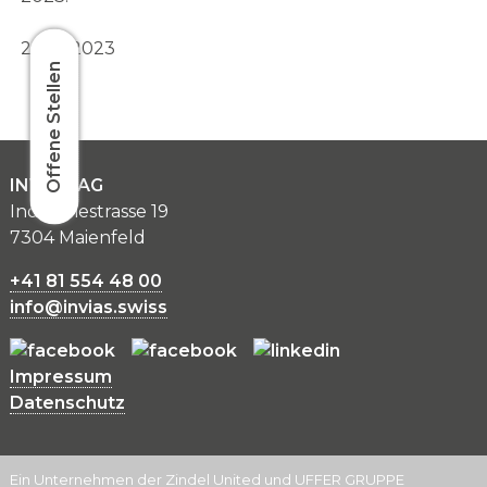
29.06.2023
Offene Stellen
INVIAS AG
Industriestrasse 19
7304 Maienfeld
+41 81 554 48 00
info@invias.swiss
Impressum
Datenschutz
Ein Unternehmen der
Zindel United
und
UFFER GRUPPE