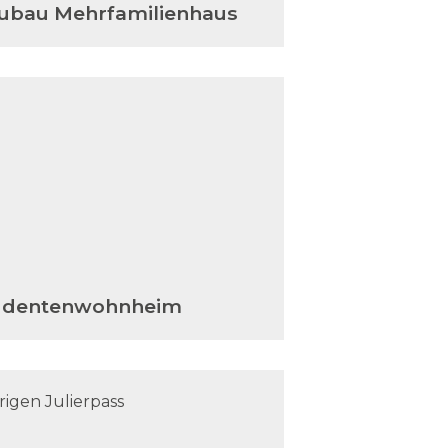
ubau Mehrfamilienhaus
udentenwohnheim