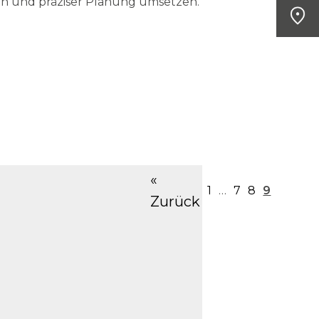
ien und präziser Planung umsetzen.
«
1
…
7
8
9
Zurück