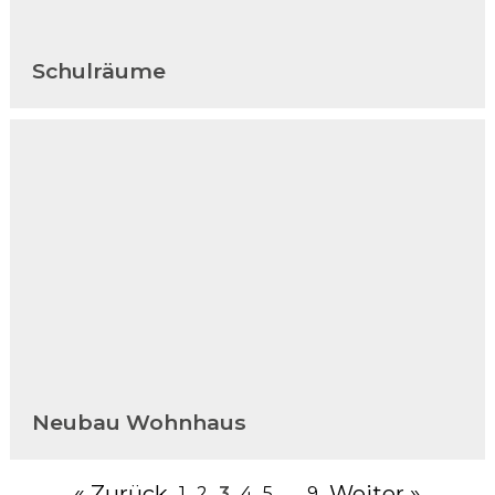
Schulräume
Neubau Wohnhaus
« Zurück
Weiter »
1
2
3
4
5
…
9